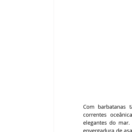
Com barbatanas t
correntes oceâni
elegantes do mar.
envergadura de asa