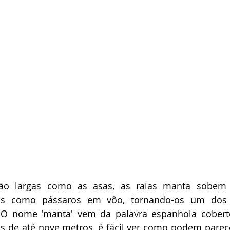
ão largas como as asas, as raias manta sobem 
cas como pássaros em vôo, tornando-os um dos 
 O nome 'manta' vem da palavra espanhola cober
s de até nove metros, é fácil ver como podem parec