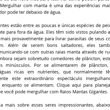
 Mergulhar com manta é uma das experiências mais 
or pode ter debaixo de água.
antes estão entre as poucas e únicas espécies de pe
e para fora da água. Eles têm sido vistos pulando a
 mais provavelmente para livrar parasitas de seus c
itam. Além de serem bons saltadores, eles tam
unicando-se com outras raias manta através de ruí
mbora sejam sobretudo comedores de plâncton, este
s minúsculos. Por se alimentarem de plâncton, 
guas ricas em nutrientes, que normalmente têm 
ente este extraordinário espectáculo mergulhan
 enquanto se alimentam. Clique aqui para planeja
de você pode mergulhar com Raios Mantas Gigantes.
 mais sobre esses seres impressionantes, abaixo 