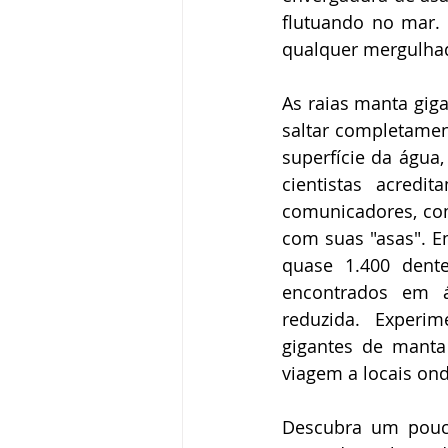
flutuando no mar.
qualquer mergulhad
As raias manta gig
saltar completament
superfície da água,
cientistas acred
comunicadores, com
com suas "asas". E
quase 1.400 dente
encontrados em á
reduzida. Experim
gigantes de manta
viagem a locais on
Descubra um pouca