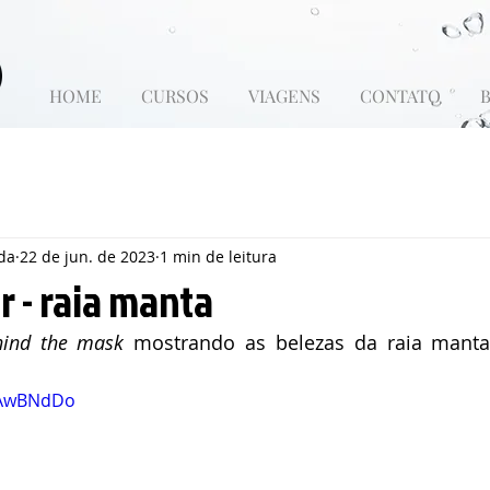
HOME
CURSOS
VIAGENS
CONTATO
da
22 de jun. de 2023
1 min de leitura
 - raia manta
hind the mask
 mostrando as belezas da raia manta
zbAwBNdDo