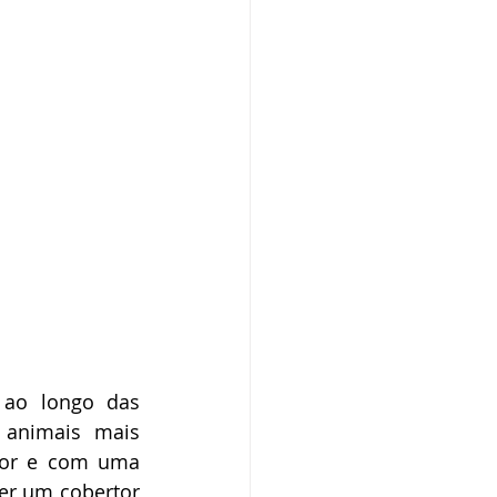
ao longo das 
animais mais 
tor e com uma 
er um cobertor 