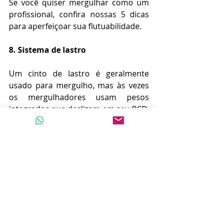
Se você quiser mergulhar como um 
profissional, confira nossas 5 dicas 
para aperfeiçoar sua flutuabilidade.
8. Sistema de lastro
Um cinto de lastro é geralmente 
usado para mergulho, mas às vezes 
os mergulhadores usam pesos 
integrados que deslizam em seu BCD. 
De qualquer forma, os pesos são 
essenciais no mergulho para permitir 
que você fique debaixo d'água com 
facilidade.
Os pesos de chumbo geralmente 
podem ser alugados em um centro 
de mergulho - poucos 
mergulhadores viajam com seus 